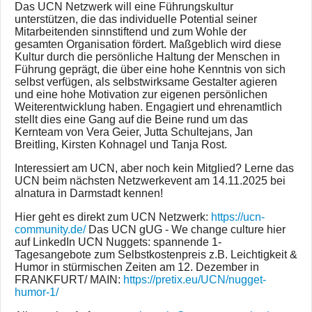
Das UCN Netzwerk will eine Führungskultur
unterstützen, die das individuelle Potential seiner
Mitarbeitenden sinnstiftend und zum Wohle der
gesamten Organisation fördert. Maßgeblich wird diese
Kultur durch die persönliche Haltung der Menschen in
Führung geprägt, die über eine hohe Kenntnis von sich
selbst verfügen, als selbstwirksame Gestalter agieren
und eine hohe Motivation zur eigenen persönlichen
Weiterentwicklung haben. Engagiert und ehrenamtlich
stellt dies eine Gang auf die Beine rund um das
Kernteam von Vera Geier, Jutta Schultejans, Jan
Breitling, Kirsten Kohnagel und Tanja Rost.
Interessiert am UCN, aber noch kein Mitglied? Lerne das
UCN beim nächsten Netzwerkevent am 14.11.2025 bei
alnatura in Darmstadt kennen!
Hier geht es direkt zum UCN Netzwerk:
https://ucn-
community.de/
Das UCN gUG - We change culture hier
auf LinkedIn UCN Nuggets: spannende 1-
Tagesangebote zum Selbstkostenpreis z.B. Leichtigkeit &
Humor in stürmischen Zeiten am 12. Dezember in
FRANKFURT/ MAIN:
https://pretix.eu/UCN/nugget-
humor-1/